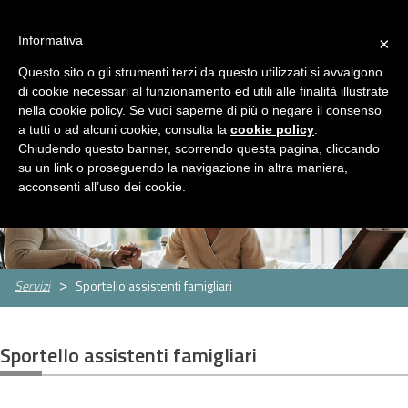
ASP Distretto di Fidenza
Area Riservata
HOME
Informativa
×
CHI
Questo sito o gli strumenti terzi da questo utilizzati si avvalgono
MENU
SIAMO
di cookie necessari al funzionamento ed utili alle finalità illustrate
nella cookie policy. Se vuoi saperne di più o negare il consenso
SERVIZI
a tutti o ad alcuni cookie, consulta la
cookie policy
.
Servizi
Rassegna Stampa
Contatti
Chiudendo questo banner, scorrendo questa pagina, cliccando
Servizio
Centro
Strutture
Sportello
su un link o proseguendo la navigazione in altra maniera,
Sociale
per
per
assistenti
CONCORSI
acconsenti all’uso dei cookie.
le
anziani
famigliari
E
famiglie
GARE
Concorsi
Concorsi
e
e
AMMINISTRAZIONE
Servizi
Sportello assistenti famigliari
gare
gare
TRASPARENTE
attivi
espletati
PNRR
Sportello assistenti famigliari
Cos'è
Progetti
Allegati
il
PNRR
NEWS