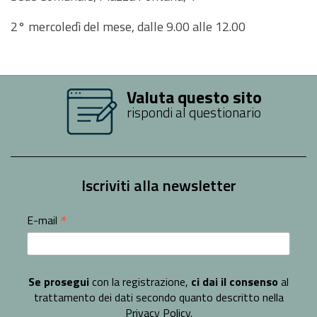
2° mercoledì del mese, dalle 9.00 alle 12.00
Valuta questo sito
rispondi al questionario
Iscriviti alla newsletter
*
E-mail
Se prosegui
con la registrazione,
ci dai il consenso
al
trattamento dei dati secondo quanto descritto nella
Privacy Policy
.