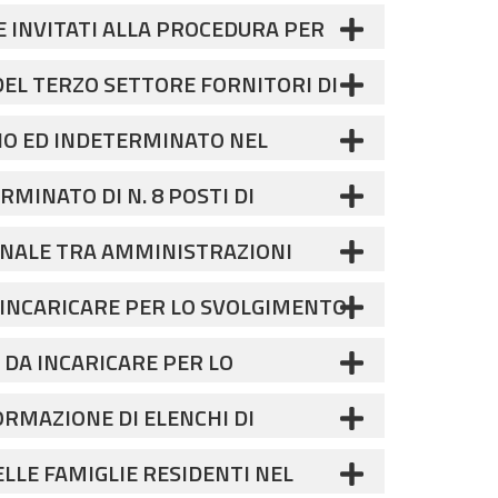
E INVITATI ALLA PROCEDURA PER
MPIANTI ELETTRICI, IMPIANTI
DEL TERZO SETTORE FORNITORI DI
GLI IMMOBILI DELL'AZIENDA
DI FIDENZA PER IL PERIODO
SI”
ENO ED INDETERMINATO NEL
ASSIMO DI UN ANNO.
LIFICAZIONE COMPARTO FUNZIONI
MINATO DI N. 8 POSTI DI
ONALE TRA AMMINISTRAZIONI
 SOCIO SANITARIO OSS” AREA
A INCARICARE PER LO SVOLGIMENTO
ENZA
 DA INCARICARE PER LO
TRETTO DI FIDENZA
ORMAZIONE DI ELENCHI DI
ZIONI DI NATURA INTELLETTUALE IN
LLE FAMIGLIE RESIDENTI NEL