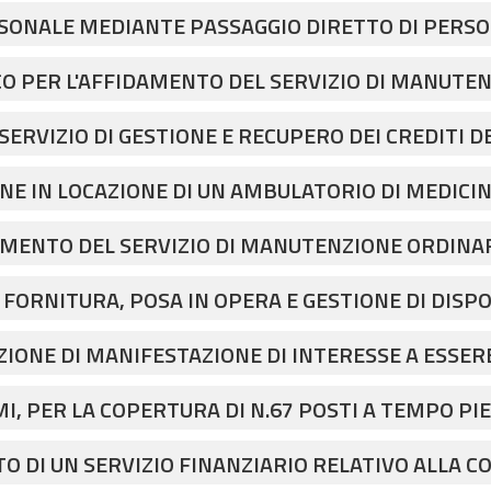
26
ERSONALE MEDIANTE PASSAGGIO DIRETTO DI PERS
rima seduta
pecificazione_PIS
L D.LGS. N. 165/2001 PER 1 POSTO DI “FUNZIONAR
interesse_
 PER L'AFFIDAMENTO DEL SERVIZIO DI MANUTEN
RE AL SERVIZIO APPALTI E PROGRAMMAZIONE DI 
023-4-2
TREZZATURE E PRESIDI ANTINCENDIO DEGLI IMMOB
ERVIZIO DI GESTIONE E RECUPERO DEI CREDITI D
payment
 FIDENZA DI DURATA PARI A 48 MESI. CIG: BB206
oro 2026
NE IN LOCAZIONE DI UN AMBULATORIO DI MEDICIN
OLLOQUIO-signed
nclusione procedimento
NZIANI “DON DOMENICO GOTTOFREDI” DI ROCCABI
nario amministrativo contabile
MENTO DEL SERVIZIO DI MANUTENZIONE ORDINAR
ta aggiudicazione RUP_compressed (1)
IALI, CABINA DI MEDIA TENSIONE, GRUPPI ELETTRO
ORNITURA, POSA IN OPERA E GESTIONE DI DISPOS
 SERVIZI ALLA PERSONA -DISTRETTO DI FIDENZA- 
vviso
LI ANZIANI OSPITI DELLA CRA IN GESTIONE AD AS
IONE DI MANIFESTAZIONE DI INTERESSE A ESSER
blicazione
ANUTENZIONE ORDINARIA E STRAORDINARIA DEGLI
6
I, PER LA COPERTURA DI N.67 POSTI A TEMPO P
I DELL'AZIENDA PUBBLICA DI SERVIZI ALLA PERS
TORE SOCIO SANITARIO OSS” AREA OPERATORI ES
O DI UN SERVIZIO FINANZIARIO RELATIVO ALLA 
CISIONE DELL’AZIENDA, ALLE SEDI DEI SERVIZI AC