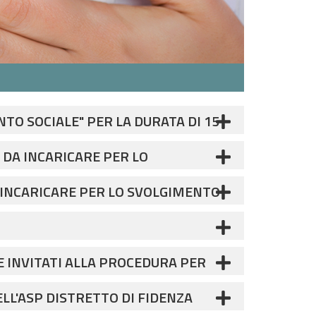
TO SOCIALE" PER LA DURATA DI 15
ESI E PROROGA TECNICA PARI A 6
 DA INCARICARE PER LO
TRETTO DI FIDENZA
A INCARICARE PER LO SVOLGIMENTO
ENZA
E INVITATI ALLA PROCEDURA PER
LA DURATA DI 15 MESI, CON
LL'ASP DISTRETTO DI FIDENZA
OGA TECNICA PARI A 6 MESI. CUP: