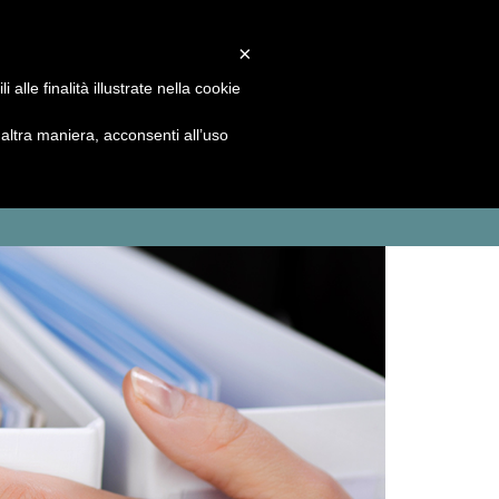
Area Riservata
×
Seguici su
f
c
l
alle finalità illustrate nella cookie
ltra maniera, acconsenti all’uso