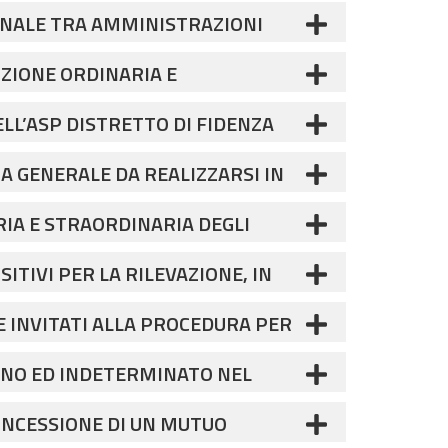
ONALE TRA AMMINISTRAZIONI
IO AMMINISTRATIVO CONTABILE”
ZIONE ORDINARIA E
ASP DISTRETTO DI FIDENZA.
ILI DELL'AZIENDA PUBBLICA DI
ELL’ASP DISTRETTO DI FIDENZA
58508
A GENERALE DA REALIZZARSI IN
ANCA (PR) - SECONDA
IA E STRAORDINARIA DEGLI
GENI E VERIFICHE DI LEGGE DEGLI
ITIVI PER LA RILEVAZIONE, IN
DI DURATA PARI A 48 MESI”
P “DISTRETTO DI FIDENZA” CUP:
E INVITATI ALLA PROCEDURA PER
 IMPIANTI, ATTREZZATURE E
IENO ED INDETERMINATO NEL
ONA “DISTRETTO DI FIDENZA” DI
PERTI COMPARTO FUNZIONI LOCALI
CONCESSIONE DI UN MUTUO
CREDITATI PER ANZIANI E DISABILI