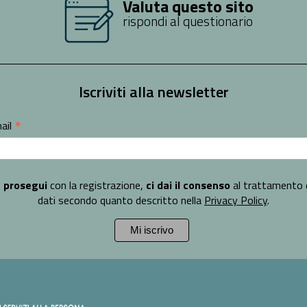
Valuta questo sito
tincendio
9
ta di bollo
IAMENTI_PNRR_250312_115216
rispondi al questionario
i
026
to di interessi”
R
3-4-2
Iscriviti alla newsletter
progettuale
CO - CONSORZIATO - AUSILIARIO
posta di bollo
ivo”;
*
ail
o” (Ditta singola, Mandatario, Consorzio, Mandante, Consorz
I REQUISITI
cipazi
;
 prosegui
con la registrazione,
ci dai il consenso
al trattamento 
)
dati secondo quanto descritto nella
Privacy Policy
.
getti art. 94 comma 3
.ese e qe
ich. integrative
3-2
TA
i (1)-1