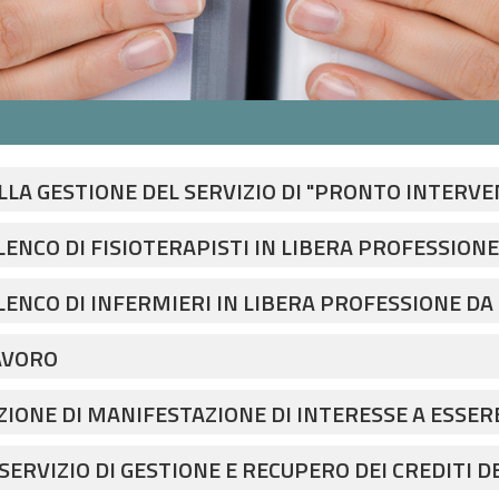
A GESTIONE DEL SERVIZIO DI "PRONTO INTERVEN
26 AL 31.12.2027, OPZIONI DI RINNOVO PARI 24 M
LENCO DI FISIOTERAPISTI IN LIBERA PROFESSIONE
C33457C5E
ONALI PRESSO I SERVIZI ACCREDITATI DI ASP DIS
LENCO DI INFERMIERI IN LIBERA PROFESSIONE D
I SERVIZI ACCREDITATI DI ASP DISTRETTO DI FID
AVORO
IONE DI MANIFESTAZIONE DI INTERESSE A ESSER
 SERVIZIO DI "PRONTO INTERVENTO SOCIALE" PER 
94 comma 3
ERVIZIO DI GESTIONE E RECUPERO DEI CREDITI DE
2.2027, OPZIONI DI RINNOVO PARI 24 MESI E PROR