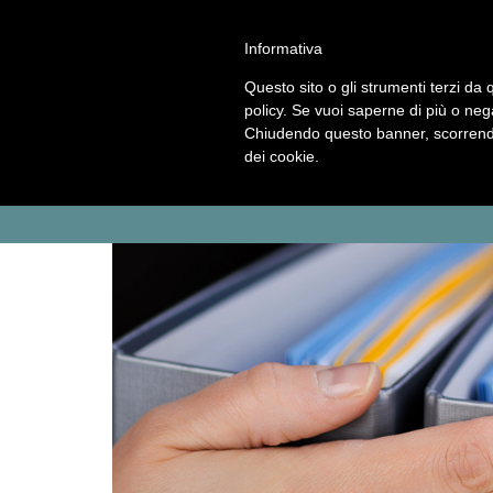
ASP Distretto di Fidenza
HOME
Informativa
CHI
Questo sito o gli strumenti terzi da q
SIAMO
policy. Se vuoi saperne di più o neg
MENU
Chiudendo questo banner, scorrendo
SERVIZI
dei cookie.
Servizio
Centro
Strutture
Sportello
Sociale
per
per
assistenti
CONCORSI
le
anziani
famigliari
E
famiglie
GARE
Concorsi
Concorsi
e
e
AMMINISTRAZIONE
gare
gare
TRASPARENTE
attivi
espletati
PNRR
Cos'è
Progetti
Allegati
il
PNRR
NEWS