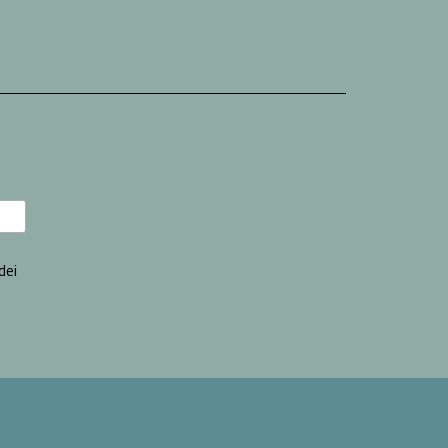
iata)
dei