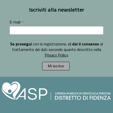
Iscriviti alla newsletter
*
E-mail
Se prosegui
con la registrazione,
ci dai il consenso
al
trattamento dei dati secondo quanto descritto nella
Privacy Policy
.