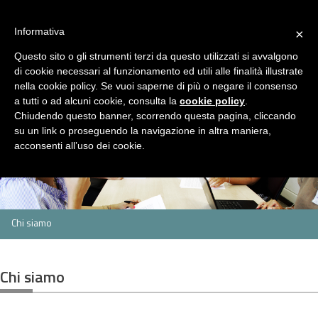
ASP Distretto di Fidenza
Area Riservata
HOME
Informativa
×
CHI
Questo sito o gli strumenti terzi da questo utilizzati si avvalgono
MENU
SIAMO
di cookie necessari al funzionamento ed utili alle finalità illustrate
nella cookie policy. Se vuoi saperne di più o negare il consenso
SERVIZI
a tutti o ad alcuni cookie, consulta la
cookie policy
.
Servizi
Rassegna Stampa
Contatti
Chiudendo questo banner, scorrendo questa pagina, cliccando
Servizio
Centro
Strutture
Sportello
su un link o proseguendo la navigazione in altra maniera,
Sociale
per
per
assistenti
CONCORSI
acconsenti all’uso dei cookie.
le
anziani
famigliari
E
famiglie
GARE
Concorsi
Concorsi
e
e
AMMINISTRAZIONE
Chi siamo
gare
gare
TRASPARENTE
attivi
espletati
PNRR
Chi siamo
Cos'è
Progetti
Allegati
il
PNRR
NEWS