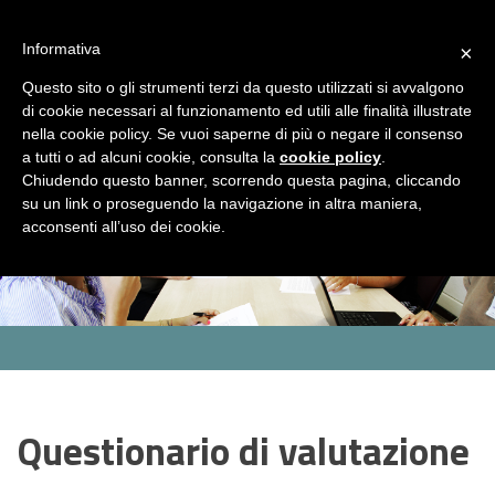
ASP Distretto di Fidenza
Area Riservata
HOME
Informativa
×
CHI
Questo sito o gli strumenti terzi da questo utilizzati si avvalgono
MENU
SIAMO
di cookie necessari al funzionamento ed utili alle finalità illustrate
nella cookie policy. Se vuoi saperne di più o negare il consenso
SERVIZI
a tutti o ad alcuni cookie, consulta la
cookie policy
.
Servizi
Rassegna Stampa
Contatti
Chiudendo questo banner, scorrendo questa pagina, cliccando
Servizio
Centro
Strutture
Sportello
su un link o proseguendo la navigazione in altra maniera,
Sociale
per
per
assistenti
CONCORSI
acconsenti all’uso dei cookie.
le
anziani
famigliari
E
famiglie
GARE
Concorsi
Concorsi
e
e
AMMINISTRAZIONE
gare
gare
TRASPARENTE
attivi
espletati
PNRR
Questionario di valutazione
Cos'è
Progetti
Allegati
il
PNRR
NEWS