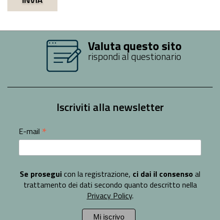
Valuta questo sito
rispondi al questionario
Iscriviti alla newsletter
*
E-mail
Se prosegui
con la registrazione,
ci dai il consenso
al
trattamento dei dati secondo quanto descritto nella
Privacy Policy
.