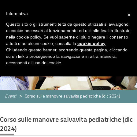
ASP Distretto di Fidenza
Area Riservata
HOME
Informativa
×
CHI
Questo sito o gli strumenti terzi da questo utilizzati si avvalgono
MENU
SIAMO
di cookie necessari al funzionamento ed utili alle finalità illustrate
nella cookie policy. Se vuoi saperne di più o negare il consenso
SERVIZI
a tutti o ad alcuni cookie, consulta la
cookie policy
.
Servizi
Rassegna Stampa
Contatti
Chiudendo questo banner, scorrendo questa pagina, cliccando
Servizio
Centro
Strutture
Sportello
su un link o proseguendo la navigazione in altra maniera,
Sociale
per
per
assistenti
CONCORSI
acconsenti all’uso dei cookie.
le
anziani
famigliari
E
famiglie
GARE
Concorsi
Concorsi
e
e
AMMINISTRAZIONE
Eventi
Corso sulle manovre salvavita pediatriche (dic 2024)
gare
gare
TRASPARENTE
attivi
espletati
PNRR
Corso sulle manovre salvavita pediatriche (dic
Cos'è
Progetti
Allegati
2024)
il
PNRR
NEWS