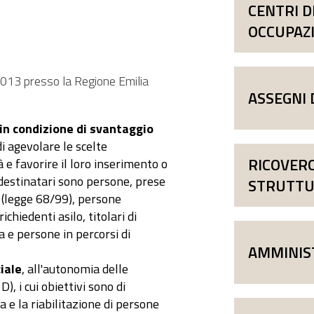
CENTRI D
OCCUPAZ
2013 presso la Regione Emilia
ASSEGNI 
 in condizione di svantaggio
 di agevolare le scelte
RICOVER
à e favorire il loro inserimento o
destinatari sono persone, prese
STRUTT
tà (legge 68/99), persone
chiedenti asilo, titolari di
 e persone in percorsi di
AMMINIS
ciale
, all'autonomia delle
), i cui obiettivi sono di
a e la riabilitazione di persone