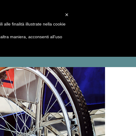
Area Riservata
×
Seguici su
f
c
l
alle finalità illustrate nella cookie
ltra maniera, acconsenti all’uso