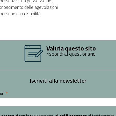
a persona sia in possesso del
riconoscimento delle agevolazioni
le persone con disabilità.
Valuta questo sito
rispondi al questionario
Iscriviti alla newsletter
*
ail
 prosegui
con la registrazione,
ci dai il consenso
al trattamento 