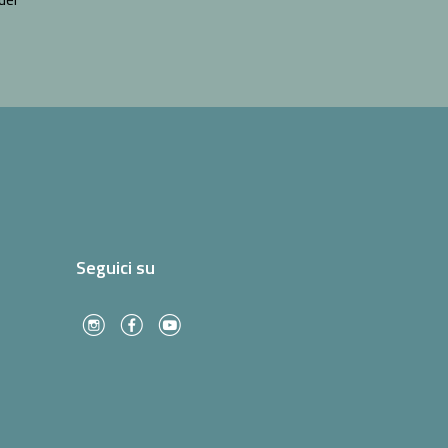
Seguici su
f
c
l