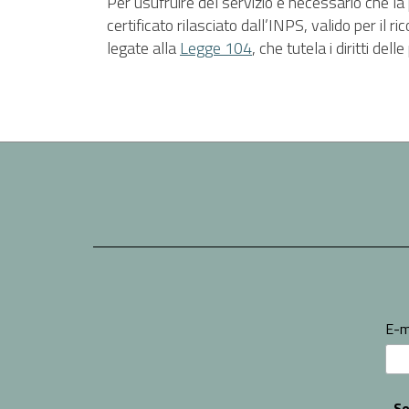
Per usufruire del servizio è necessario che l
certificato rilasciato dall’INPS, valido per il 
legate alla
Legge 104
, che tutela i diritti del
E-m
Se