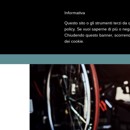
ASP Distretto di Fidenza
HOME
Informativa
CHI
Questo sito o gli strumenti terzi da q
SIAMO
policy. Se vuoi saperne di più o neg
MENU
Chiudendo questo banner, scorrendo
SERVIZI
dei cookie.
Servizio
Centro
Strutture
Sportello
Sociale
per
per
assistenti
CONCORSI
le
anziani
famigliari
E
famiglie
GARE
Concorsi
Concorsi
e
e
AMMINISTRAZIONE
gare
gare
TRASPARENTE
attivi
espletati
PNRR
Cos'è
Progetti
Allegati
il
PNRR
NEWS