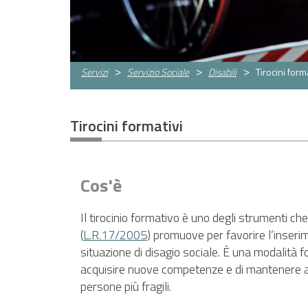
PNRR
EVENTI
CONTATTI
Servizi
Servizio Sociale
Disabili
Tirocini form
Tirocini formativi
Cos'è
Il tirocinio formativo è uno degli strumenti ch
(
L.R.17/2005
) promuove per favorire l’inseri
situazione di disagio sociale. È una modalità 
acquisire nuove competenze e di mantenere at
persone più fragili.