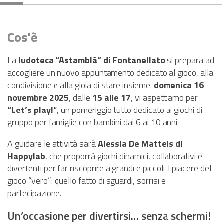
PNRR
EVENTI
Cos'è
CONTATTI
La
ludoteca “Astamblà” di Fontanellato
si prepara ad
accogliere un nuovo appuntamento dedicato al gioco, alla
condivisione e alla gioia di stare insieme:
domenica 16
novembre 2025
, dalle
15 alle 17
, vi aspettiamo per
“Let’s play!”
, un pomeriggio tutto dedicato ai giochi di
gruppo per famiglie con bambini dai 6 ai 10 anni.
A guidare le attività sarà
Alessia De Matteis di
Happylab
, che proporrà giochi dinamici, collaborativi e
divertenti per far riscoprire a grandi e piccoli il piacere del
gioco “vero”: quello fatto di sguardi, sorrisi e
partecipazione.
Un’occasione per divertirsi… senza schermi!