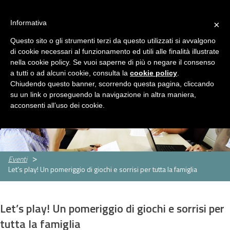
ASP Distretto di Fidenza
Area Riservata
HOME
Informativa
×
CHI
Questo sito o gli strumenti terzi da questo utilizzati si avvalgono
MENU
SIAMO
di cookie necessari al funzionamento ed utili alle finalità illustrate
nella cookie policy. Se vuoi saperne di più o negare il consenso
SERVIZI
a tutti o ad alcuni cookie, consulta la
cookie policy
.
Servizi
Rassegna Stampa
Contatti
Chiudendo questo banner, scorrendo questa pagina, cliccando
Servizio
Centro
Strutture
Sportello
su un link o proseguendo la navigazione in altra maniera,
Sociale
per
per
assistenti
CONCORSI
acconsenti all’uso dei cookie.
le
anziani
famigliari
E
famiglie
GARE
Concorsi
Concorsi
e
e
AMMINISTRAZIONE
Eventi
Let’s play! Un pomeriggio di giochi e sorrisi per tutta la famiglia
gare
gare
TRASPARENTE
attivi
espletati
PNRR
Let’s play! Un pomeriggio di giochi e sorrisi per
Cos'è
Progetti
Allegati
tutta la famiglia
il
PNRR
NEWS