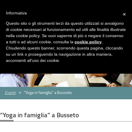
ASP Distretto di Fidenza
Area Riservata
HOME
Informativa
×
CHI
Questo sito o gli strumenti terzi da questo utilizzati si avvalgono
MENU
SIAMO
di cookie necessari al funzionamento ed utili alle finalità illustrate
nella cookie policy. Se vuoi saperne di più o negare il consenso
SERVIZI
a tutti o ad alcuni cookie, consulta la
cookie policy
.
Servizi
Rassegna Stampa
Contatti
Chiudendo questo banner, scorrendo questa pagina, cliccando
Servizio
Centro
Strutture
Sportello
su un link o proseguendo la navigazione in altra maniera,
Sociale
per
per
assistenti
CONCORSI
acconsenti all’uso dei cookie.
le
anziani
famigliari
E
famiglie
GARE
Concorsi
Concorsi
e
e
AMMINISTRAZIONE
Eventi
“Yoga in famiglia” a Busseto
gare
gare
TRASPARENTE
attivi
espletati
PNRR
“Yoga in famiglia” a Busseto
Cos'è
Progetti
Allegati
il
PNRR
NEWS