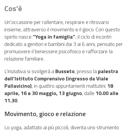
PNRR
Cos'è
EVENTI
Un’occasione per rallentare, respirare e ritrovarsi
CONTATTI
insieme, attraverso il movimento e il gioco. Con questo
spirito nasce
“Yoga in famiglia”
, il ciclo di incontri
dedicato a genitori e bambini dai 3 ai 6 anni, pensato per
promuovere il benessere psicofisico e rafforzare la
relazione familiare.
L’iniziativa si svolgerà a
Busseto
, presso la
palestra
dell’Istituto Comprensivo (ingresso da Viale
Pallavicino)
, in quattro appuntamenti mattutini:
18
aprile, 16 e 30 maggio, 13 giugno
, dalle
10.00 alle
11.30
.
Movimento, gioco e relazione
Lo yoga, adattato ai più piccoli, diventa uno strumento