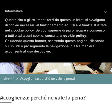
ASP Distretto di Fidenza
Area Riservata
HOME
Informativa
×
CHI
Questo sito o gli strumenti terzi da questo utilizzati si avvalgono
MENU
SIAMO
di cookie necessari al funzionamento ed utili alle finalità illustrate
nella cookie policy. Se vuoi saperne di più o negare il consenso
SERVIZI
a tutti o ad alcuni cookie, consulta la
cookie policy
.
Servizi
Rassegna Stampa
Contatti
Chiudendo questo banner, scorrendo questa pagina, cliccando
Servizio
Centro
Strutture
Sportello
su un link o proseguendo la navigazione in altra maniera,
Sociale
per
per
assistenti
CONCORSI
acconsenti all’uso dei cookie.
le
anziani
famigliari
E
famiglie
GARE
Concorsi
Concorsi
e
e
AMMINISTRAZIONE
Eventi
Accoglienza: perché ne vale la pena?
gare
gare
TRASPARENTE
attivi
espletati
PNRR
Accoglienza: perché ne vale la pena?
Cos'è
Progetti
Allegati
il
PNRR
NEWS