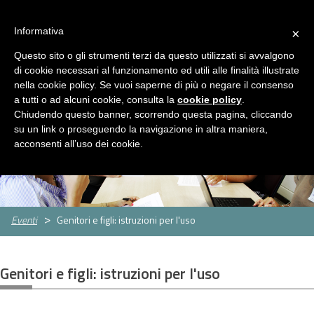
ASP Distretto di Fidenza
Area Riservata
HOME
Informativa
×
CHI
Questo sito o gli strumenti terzi da questo utilizzati si avvalgono
MENU
SIAMO
di cookie necessari al funzionamento ed utili alle finalità illustrate
nella cookie policy. Se vuoi saperne di più o negare il consenso
SERVIZI
a tutti o ad alcuni cookie, consulta la
cookie policy
.
Servizi
Rassegna Stampa
Contatti
Chiudendo questo banner, scorrendo questa pagina, cliccando
Servizio
Centro
Strutture
Sportello
su un link o proseguendo la navigazione in altra maniera,
Sociale
per
per
assistenti
CONCORSI
acconsenti all’uso dei cookie.
le
anziani
famigliari
E
famiglie
GARE
Concorsi
Concorsi
e
e
AMMINISTRAZIONE
Eventi
Genitori e figli: istruzioni per l'uso
gare
gare
TRASPARENTE
attivi
espletati
PNRR
Genitori e figli: istruzioni per l'uso
Cos'è
Progetti
Allegati
il
PNRR
NEWS