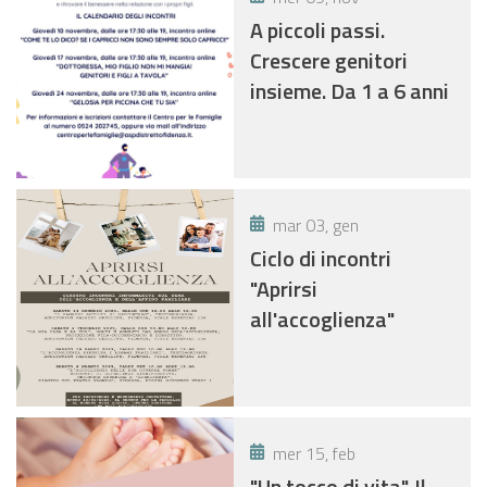
A piccoli passi.
Crescere genitori
insieme. Da 1 a 6 anni
mar 03, gen
Ciclo di incontri
"Aprirsi
all'accoglienza"
mer 15, feb
"Un tocco di vita". Il