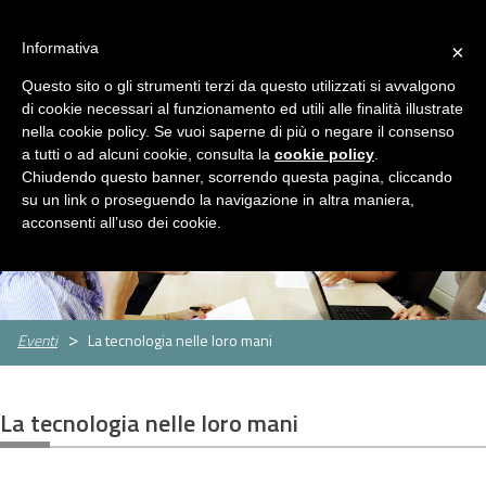
ASP Distretto di Fidenza
Area Riservata
HOME
Informativa
×
CHI
Questo sito o gli strumenti terzi da questo utilizzati si avvalgono
MENU
SIAMO
di cookie necessari al funzionamento ed utili alle finalità illustrate
nella cookie policy. Se vuoi saperne di più o negare il consenso
SERVIZI
a tutti o ad alcuni cookie, consulta la
cookie policy
.
Servizi
Rassegna Stampa
Contatti
Chiudendo questo banner, scorrendo questa pagina, cliccando
Servizio
Centro
Strutture
Sportello
su un link o proseguendo la navigazione in altra maniera,
Sociale
per
per
assistenti
CONCORSI
acconsenti all’uso dei cookie.
le
anziani
famigliari
E
famiglie
GARE
Concorsi
Concorsi
e
e
AMMINISTRAZIONE
Eventi
La tecnologia nelle loro mani
gare
gare
TRASPARENTE
attivi
espletati
PNRR
La tecnologia nelle loro mani
Cos'è
Progetti
Allegati
il
PNRR
NEWS