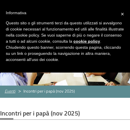
ASP Distretto di Fidenza
Area Riservata
HOME
Informativa
×
CHI
Questo sito o gli strumenti terzi da questo utilizzati si avvalgono
MENU
SIAMO
di cookie necessari al funzionamento ed utili alle finalità illustrate
nella cookie policy. Se vuoi saperne di più o negare il consenso
SERVIZI
a tutti o ad alcuni cookie, consulta la
cookie policy
.
Servizi
Rassegna Stampa
Contatti
Chiudendo questo banner, scorrendo questa pagina, cliccando
Servizio
Centro
Strutture
Sportello
su un link o proseguendo la navigazione in altra maniera,
Sociale
per
per
assistenti
CONCORSI
acconsenti all’uso dei cookie.
le
anziani
famigliari
E
famiglie
GARE
Concorsi
Concorsi
e
e
AMMINISTRAZIONE
Eventi
Incontri per i papà (nov 2025)
gare
gare
TRASPARENTE
attivi
espletati
PNRR
Incontri per i papà (nov 2025)
Cos'è
Progetti
Allegati
il
PNRR
NEWS