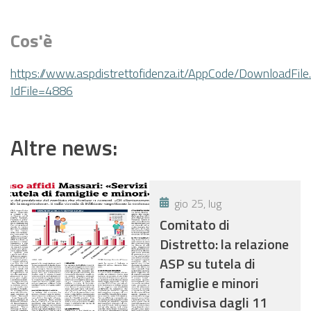
PNRR
EVENTI
Cos'è
CONTATTI
https://www.aspdistrettofidenza.it/AppCode/DownloadFile
IdFile=4886
Altre news:
gio 25, lug
Comitato di
Distretto: la relazione
ASP su tutela di
famiglie e minori
condivisa dagli 11