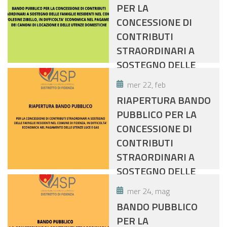
SISSA TRECASALI, IN
PER LA
DIFFICOLTÀ
CONCESSIONE DI
ECONOMICA NEL
CONTRIBUTI
PAGAMENTO DELLE
STRAORDINARI A
UTENZE
SOSTEGNO DELLE
DOMESTICHE
FAMIGLIE RESIDENTI
mer 22, feb
NEL COMUNE DI
RIAPERTURA BANDO
POLESINE ZIBELLO,
PUBBLICO PER LA
IN DIFFICOLTA'
CONCESSIONE DI
ECONOMICA NEL
CONTRIBUTI
PAGAMENTO DEI
STRAORDINARI A
CANONI DI
SOSTEGNO DELLE
LOCAZIONE E DELLE
FAMIGLIE RESIDENTI
UTENZE
mer 24, mag
NEL COMUNE DI
DOMESTICHE
BANDO PUBBLICO
FIDENZA, IN
PER LA