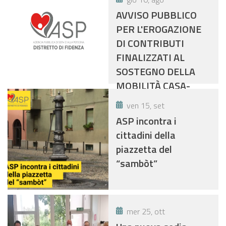
DELLE PERSONE
AVVISO PUBBLICO
DISABILI CHE
PER L'EROGAZIONE
NECESSITANO DI
DI CONTRIBUTI
TRASPORTI
FINALIZZATI AL
PERSONALIZZATI DA
SOSTEGNO DELLA
E VERSO IL LUOGO DI
MOBILITÀ CASA-
LAVORO- PIANO
LAVORO IN FAVORE
DELLE ATTIVITA'
ven 15, set
DELLE PERSONE
FINANZIATE COL
ASP incontra i
DISABILI - PIANO
FONDO REGIONALE
cittadini della
DELLE ATTIVITÀ
DISABILI 2021
piazzetta del
FINANZIATE CON IL
(DGR.N.715/2021)
“sambòt”
FONDO REGIONALE
DISABILI ANNO 2022
mer 25, ott