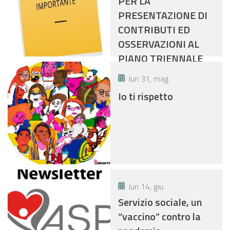
PER LA
PRESENTAZIONE DI
CONTRIBUTI ED
OSSERVAZIONI AL
PIANO TRIENNALE
DI PREVENZIONE
lun 31, mag
DELLA CORRUZIONE
Io ti rispetto
DELL’ASP
“DISTRETTO DI
FIDENZA” PER GLI
ANNI 2021-2023.
lun 14, giu
Servizio sociale, un
“vaccino” contro la