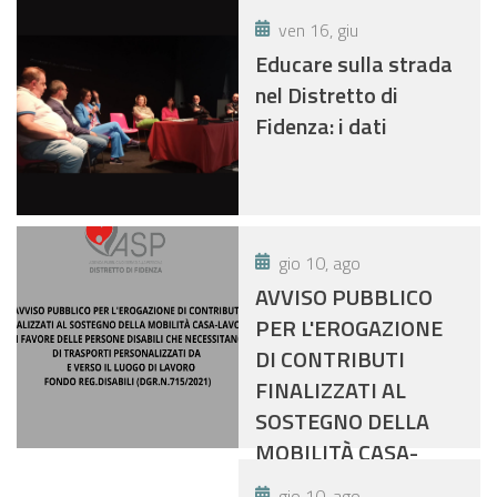
ven 16, giu
Educare sulla strada
nel Distretto di
Fidenza: i dati
gio 10, ago
AVVISO PUBBLICO
PER L'EROGAZIONE
DI CONTRIBUTI
FINALIZZATI AL
SOSTEGNO DELLA
MOBILITÀ CASA-
LAVORO IN FAVORE
gio 10, ago