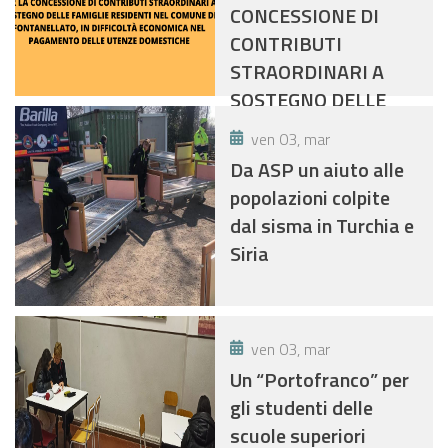
DIFFICOLTA'
CONCESSIONE DI
ECONOMICA NEL
CONTRIBUTI
PAGAMENTO DELLE
STRAORDINARI A
UTENZE LUCE E GAS
SOSTEGNO DELLE
FAMIGLIE RESIDENTI
ven 03, mar
NEL COMUNE DI
Da ASP un aiuto alle
FONTANELLATO, IN
popolazioni colpite
DIFFICOLTÀ
dal sisma in Turchia e
ECONOMICA NEL
Siria
PAGAMENTO DELLE
UTENZE
DOMESTICHE
ven 03, mar
Un “Portofranco” per
gli studenti delle
scuole superiori