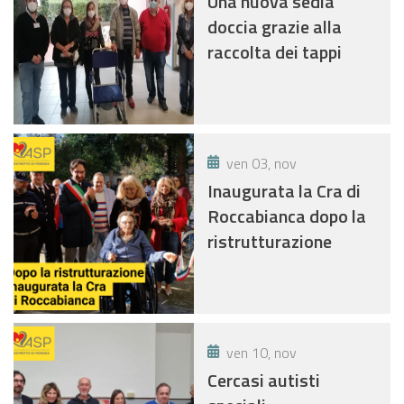
Una nuova sedia
doccia grazie alla
raccolta dei tappi
ven 03, nov
Inaugurata la Cra di
Roccabianca dopo la
ristrutturazione
ven 10, nov
Cercasi autisti