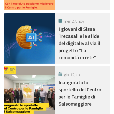
COMPARTO
FUNZIONI LOCALI.
mer 27, nov
I giovani di Sissa
Trecasali e le sfide
del digitale: al via il
progetto “La
comunità in rete”
gio 12, dic
Inaugurato lo
sportello del Centro
per le Famiglie di
Salsomaggiore