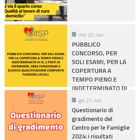
TRASPORTI
PERSONALIZZATI DA
E VERSO IL LUOGO DI
LAVORO.
mer 20, nov
PUBBLICO
CONCORSO, PER
SOLI ESAMI, PER LA
COPERTURA A
TEMPO PIENO E
INDETERMINATO DI
N. 2 POSTI DI
gio 21, nov
INFERMIERE, AREA
Questionario di
FUNZIONARI E
gradimento del
ELEVATA
Centro per le Famiglie
QUALIFICAZIONE
2024: i risultati