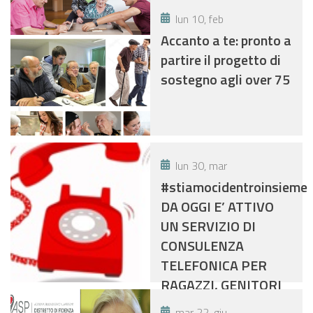
conflittuali
lun 10, feb
Accanto a te: pronto a
partire il progetto di
sostegno agli over 75
lun 30, mar
#stiamocidentroinsieme
DA OGGI E’ ATTIVO
UN SERVIZIO DI
CONSULENZA
TELEFONICA PER
RAGAZZI, GENITORI
E INSEGNANTI.
mar 22, giu