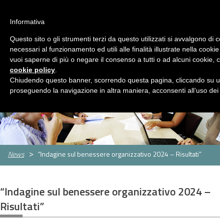
ASP Distretto di Fidenza
Area Riservata
HOME
Informativa
CHI
Questo sito o gli strumenti terzi da questo utilizzati si avvalgono di 
MENU
SIAMO
necessari al funzionamento ed utili alle finalità illustrate nella cookie
vuoi saperne di più o negare il consenso a tutti o ad alcuni cookie, c
SERVIZI
cookie policy
.
Servizi
Rassegna Stampa
Contatti
Chiudendo questo banner, scorrendo questa pagina, cliccando su un
Servizio
Centro
Strutture
Sportello
proseguendo la navigazione in altra maniera, acconsenti all’uso dei
Sociale
per
per
assistenti
CONCORSI
le
anziani
famigliari
E
famiglie
GARE
Concorsi
Concorsi
e
e
AMMINISTRAZIONE
News
“Indagine sul benessere organizzativo 2024 – Risultati”
gare
gare
TRASPARENTE
attivi
espletati
PNRR
“Indagine sul benessere organizzativo 2024 –
Cos'è
Progetti
Allegati
Risultati”
il
PNRR
NEWS