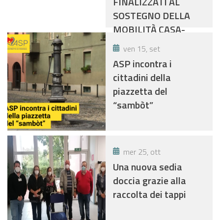
FINALIZZATI AL
PERSONALIZZATI DA
SOSTEGNO DELLA
E VERSO IL LUOGO DI
MOBILITÀ CASA-
LAVORO- PIANO
LAVORO IN FAVORE
DELLE ATTIVITA'
ven 15, set
DELLE PERSONE
FINANZIATE COL
ASP incontra i
DISABILI - PIANO
FONDO REGIONALE
cittadini della
DELLE ATTIVITÀ
DISABILI 2021
piazzetta del
FINANZIATE CON IL
(DGR.N.715/2021)
“sambòt”
FONDO REGIONALE
DISABILI ANNO 2022
mer 25, ott
Una nuova sedia
doccia grazie alla
raccolta dei tappi