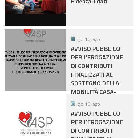
Fidenza: i dati
gio 10, ago
AVVISO PUBBLICO
PER L'EROGAZIONE
DI CONTRIBUTI
FINALIZZATI AL
SOSTEGNO DELLA
MOBILITÀ CASA-
LAVORO IN FAVORE
gio 10, ago
DELLE PERSONE
AVVISO PUBBLICO
DISABILI CHE
PER L'EROGAZIONE
NECESSITANO DI
DI CONTRIBUTI
TRASPORTI