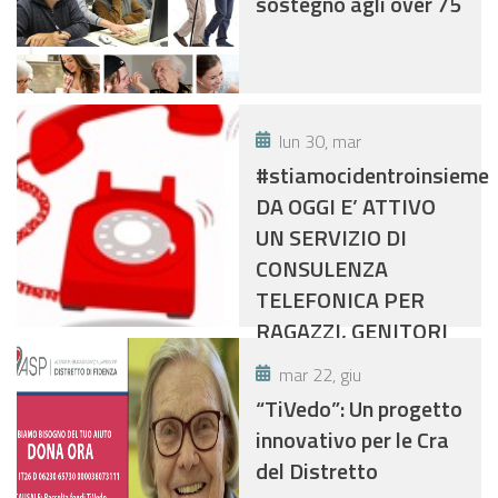
sostegno agli over 75
lun 30, mar
#stiamocidentroinsieme
DA OGGI E’ ATTIVO
UN SERVIZIO DI
CONSULENZA
TELEFONICA PER
RAGAZZI, GENITORI
E INSEGNANTI.
mar 22, giu
“TiVedo”: Un progetto
innovativo per le Cra
del Distretto