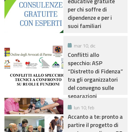
educative gratuite
per chi soffre di
dipendenze e per i
suoi familiari
mar 10, dic
Conflitti allo
specchio: ASP
“Distretto di Fidenza”
tra gli organizzatori
del convegno sulle
separazioni
conflittuali
lun 10, feb
Accanto a te: pronto a
partire il progetto di