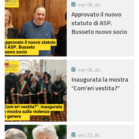
mer 06, dic
Approvato il nuovo
statuto di ASP.
Busseto nuovo socio
mer 06, dic
Inaugurata la mostra
“Com’eri vestita?”
ven 22, dic