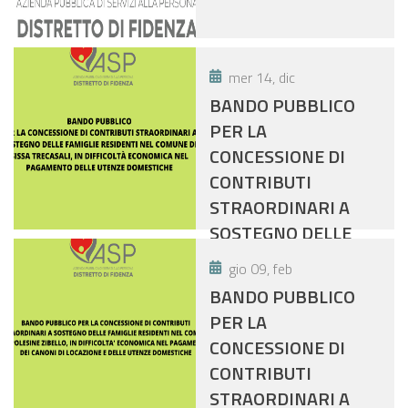
mer 14, dic
BANDO PUBBLICO
PER LA
CONCESSIONE DI
CONTRIBUTI
STRAORDINARI A
SOSTEGNO DELLE
FAMIGLIE RESIDENTI
gio 09, feb
NEL COMUNE DI
BANDO PUBBLICO
SISSA TRECASALI, IN
PER LA
DIFFICOLTÀ
CONCESSIONE DI
ECONOMICA NEL
CONTRIBUTI
PAGAMENTO DELLE
STRAORDINARI A