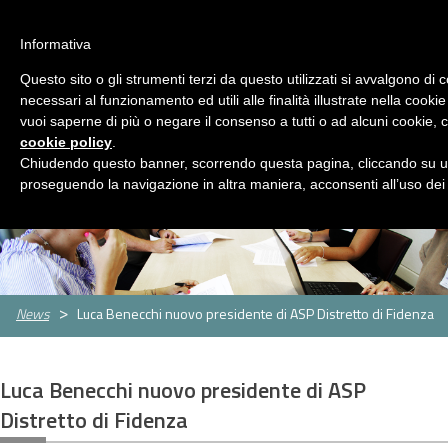
ASP Distretto di Fidenza
Area Riservata
HOME
Informativa
CHI
Questo sito o gli strumenti terzi da questo utilizzati si avvalgono di 
MENU
SIAMO
necessari al funzionamento ed utili alle finalità illustrate nella cookie
vuoi saperne di più o negare il consenso a tutti o ad alcuni cookie, c
SERVIZI
cookie policy
.
Servizi
Rassegna Stampa
Contatti
Chiudendo questo banner, scorrendo questa pagina, cliccando su un
Servizio
Centro
Strutture
Sportello
proseguendo la navigazione in altra maniera, acconsenti all’uso dei
Sociale
per
per
assistenti
CONCORSI
le
anziani
famigliari
E
famiglie
GARE
Concorsi
Concorsi
e
e
AMMINISTRAZIONE
News
Luca Benecchi nuovo presidente di ASP Distretto di Fidenza
gare
gare
TRASPARENTE
attivi
espletati
PNRR
Luca Benecchi nuovo presidente di ASP
Cos'è
Progetti
Allegati
Distretto di Fidenza
il
PNRR
NEWS