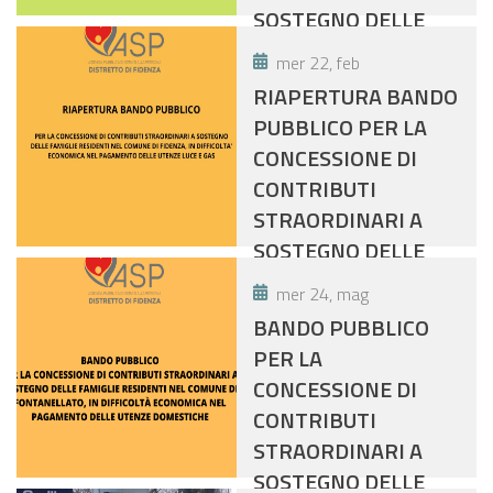
UTENZE
SOSTEGNO DELLE
DOMESTICHE
FAMIGLIE RESIDENTI
mer 22, feb
NEL COMUNE DI
RIAPERTURA BANDO
POLESINE ZIBELLO,
PUBBLICO PER LA
IN DIFFICOLTA'
CONCESSIONE DI
ECONOMICA NEL
CONTRIBUTI
PAGAMENTO DEI
STRAORDINARI A
CANONI DI
SOSTEGNO DELLE
LOCAZIONE E DELLE
FAMIGLIE RESIDENTI
UTENZE
mer 24, mag
NEL COMUNE DI
DOMESTICHE
BANDO PUBBLICO
FIDENZA, IN
PER LA
DIFFICOLTA'
CONCESSIONE DI
ECONOMICA NEL
CONTRIBUTI
PAGAMENTO DELLE
STRAORDINARI A
UTENZE LUCE E GAS
SOSTEGNO DELLE