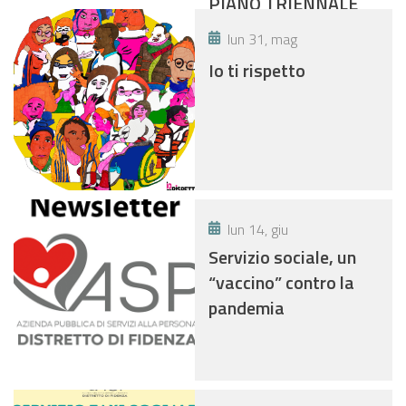
PIANO TRIENNALE
DI PREVENZIONE
lun 31, mag
DELLA CORRUZIONE
Io ti rispetto
DELL’ASP
“DISTRETTO DI
FIDENZA” PER GLI
ANNI 2021-2023.
lun 14, giu
Servizio sociale, un
“vaccino” contro la
pandemia