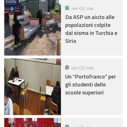
FAMIGLIE RESIDENTI
ven 03, mar
NEL COMUNE DI
Da ASP un aiuto alle
FONTANELLATO, IN
popolazioni colpite
DIFFICOLTÀ
dal sisma in Turchia e
ECONOMICA NEL
Siria
PAGAMENTO DELLE
UTENZE
DOMESTICHE
ven 03, mar
Un “Portofranco” per
gli studenti delle
scuole superiori