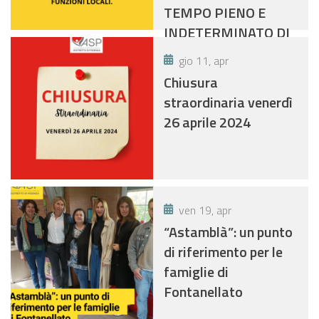
TEMPO PIENO E
INDETERMINATO DI
N. 4 POSTI- OSS
gio 11, apr
Chiusura
straordinaria venerdì
26 aprile 2024
ven 19, apr
“Astamblà”: un punto
di riferimento per le
famiglie di
Fontanellato