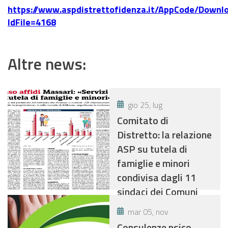
https://www.aspdistrettofidenza.it/AppCode/Downlo
IdFile=4168
Altre news:
gio 25, lug
Comitato di
Distretto: la relazione
ASP su tutela di
famiglie e minori
condivisa dagli 11
sindaci dei Comuni
mar 05, nov
Consulenze psico-