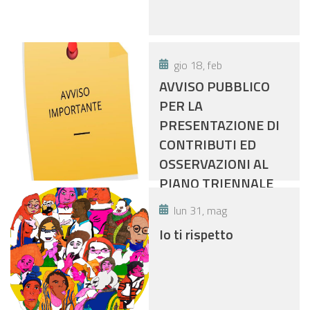
gio 18, feb
AVVISO PUBBLICO
PER LA
PRESENTAZIONE DI
CONTRIBUTI ED
OSSERVAZIONI AL
PIANO TRIENNALE
DI PREVENZIONE
lun 31, mag
DELLA CORRUZIONE
Io ti rispetto
DELL’ASP
“DISTRETTO DI
FIDENZA” PER GLI
ANNI 2021-2023.