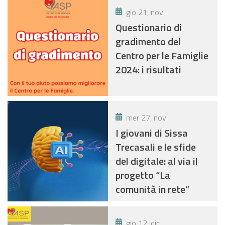
N. 2 POSTI DI
gio 21, nov
INFERMIERE, AREA
Questionario di
FUNZIONARI E
gradimento del
ELEVATA
Centro per le Famiglie
QUALIFICAZIONE
2024: i risultati
COMPARTO
FUNZIONI LOCALI.
mer 27, nov
I giovani di Sissa
Trecasali e le sfide
del digitale: al via il
progetto “La
comunità in rete”
gio 12, dic