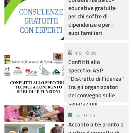
educative gratuite
per chi soffre di
dipendenze e per i
suoi familiari
mar 10, dic
Conflitti allo
specchio: ASP
“Distretto di Fidenza”
tra gli organizzatori
del convegno sulle
separazioni
conflittuali
lun 10, feb
Accanto a te: pronto a
partire il progetto di