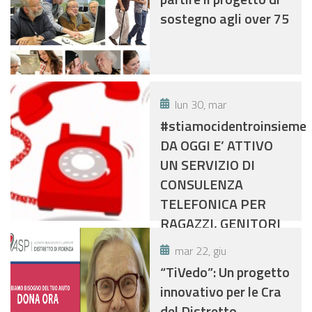
sostegno agli over 75
lun 30, mar
#stiamocidentroinsieme
DA OGGI E’ ATTIVO
UN SERVIZIO DI
CONSULENZA
TELEFONICA PER
RAGAZZI, GENITORI
E INSEGNANTI.
mar 22, giu
“TiVedo”: Un progetto
innovativo per le Cra
del Distretto