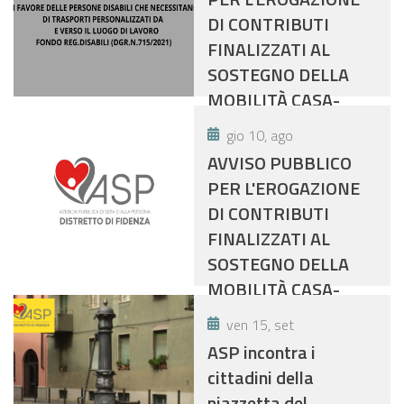
DI CONTRIBUTI
FINALIZZATI AL
SOSTEGNO DELLA
MOBILITÀ CASA-
LAVORO IN FAVORE
gio 10, ago
DELLE PERSONE
AVVISO PUBBLICO
DISABILI CHE
PER L'EROGAZIONE
NECESSITANO DI
DI CONTRIBUTI
TRASPORTI
FINALIZZATI AL
PERSONALIZZATI DA
SOSTEGNO DELLA
E VERSO IL LUOGO DI
MOBILITÀ CASA-
LAVORO- PIANO
LAVORO IN FAVORE
DELLE ATTIVITA'
ven 15, set
DELLE PERSONE
FINANZIATE COL
ASP incontra i
DISABILI - PIANO
FONDO REGIONALE
cittadini della
DELLE ATTIVITÀ
DISABILI 2021
piazzetta del