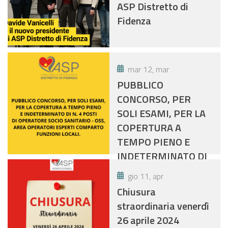
ASP Distretto di
Fidenza
mar 12, mar
PUBBLICO
CONCORSO, PER
SOLI ESAMI, PER LA
COPERTURA A
TEMPO PIENO E
INDETERMINATO DI
N. 4 POSTI- OSS
gio 11, apr
Chiusura
straordinaria venerdì
26 aprile 2024