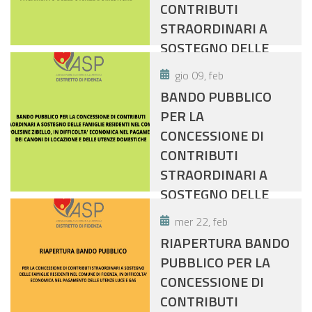
CONTRIBUTI
STRAORDINARI A
SOSTEGNO DELLE
FAMIGLIE RESIDENTI
gio 09, feb
NEL COMUNE DI
BANDO PUBBLICO
SISSA TRECASALI, IN
PER LA
DIFFICOLTÀ
CONCESSIONE DI
ECONOMICA NEL
CONTRIBUTI
PAGAMENTO DELLE
STRAORDINARI A
UTENZE
SOSTEGNO DELLE
DOMESTICHE
FAMIGLIE RESIDENTI
mer 22, feb
NEL COMUNE DI
RIAPERTURA BANDO
POLESINE ZIBELLO,
PUBBLICO PER LA
IN DIFFICOLTA'
CONCESSIONE DI
ECONOMICA NEL
CONTRIBUTI
PAGAMENTO DEI