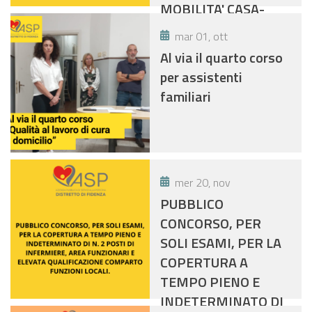
MOBILITA' CASA-
LAVORO IN FAVORE
mar 01, ott
DELLE PERSONE CON
Al via il quarto corso
DISABILTA' CHE
per assistenti
NECESSITANO DI
familiari
TRASPORTI
PERSONALIZZATI DA
E VERSO IL LUOGO DI
LAVORO.
mer 20, nov
PUBBLICO
CONCORSO, PER
SOLI ESAMI, PER LA
COPERTURA A
TEMPO PIENO E
INDETERMINATO DI