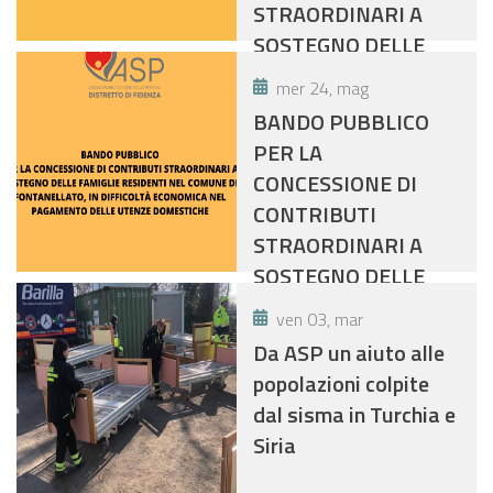
STRAORDINARI A
CANONI DI
SOSTEGNO DELLE
LOCAZIONE E DELLE
FAMIGLIE RESIDENTI
UTENZE
mer 24, mag
NEL COMUNE DI
DOMESTICHE
BANDO PUBBLICO
FIDENZA, IN
PER LA
DIFFICOLTA'
CONCESSIONE DI
ECONOMICA NEL
CONTRIBUTI
PAGAMENTO DELLE
STRAORDINARI A
UTENZE LUCE E GAS
SOSTEGNO DELLE
FAMIGLIE RESIDENTI
ven 03, mar
NEL COMUNE DI
Da ASP un aiuto alle
FONTANELLATO, IN
popolazioni colpite
DIFFICOLTÀ
dal sisma in Turchia e
ECONOMICA NEL
Siria
PAGAMENTO DELLE
UTENZE