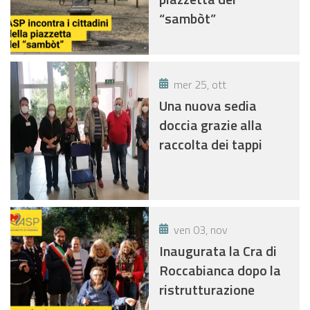
FINANZIATE CON IL
(DGR.N.715/2021)
“sambòt”
FONDO REGIONALE
DISABILI ANNO 2022
mer 25, ott
Una nuova sedia
doccia grazie alla
raccolta dei tappi
ven 03, nov
Inaugurata la Cra di
Roccabianca dopo la
ristrutturazione