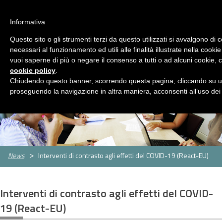
ASP Distretto di Fidenza
Area Riservata
HOME
Informativa
CHI
Questo sito o gli strumenti terzi da questo utilizzati si avvalgono di 
MENU
SIAMO
necessari al funzionamento ed utili alle finalità illustrate nella cookie
vuoi saperne di più o negare il consenso a tutti o ad alcuni cookie, c
SERVIZI
cookie policy
.
Servizi
Rassegna Stampa
Contatti
Chiudendo questo banner, scorrendo questa pagina, cliccando su un
Servizio
Centro
Strutture
Sportello
proseguendo la navigazione in altra maniera, acconsenti all’uso dei
Sociale
per
per
assistenti
CONCORSI
le
anziani
famigliari
E
famiglie
GARE
Concorsi
Concorsi
e
e
AMMINISTRAZIONE
News
Interventi di contrasto agli effetti del COVID-19 (React-EU)
gare
gare
TRASPARENTE
attivi
espletati
PNRR
Interventi di contrasto agli effetti del COVID-
Cos'è
Progetti
Allegati
19 (React-EU)
il
PNRR
NEWS