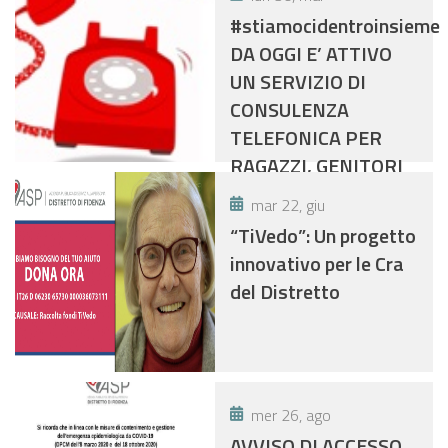
#stiamocidentroinsieme
DA OGGI E’ ATTIVO
UN SERVIZIO DI
CONSULENZA
TELEFONICA PER
RAGAZZI, GENITORI
E INSEGNANTI.
mar 22, giu
“TiVedo”: Un progetto
innovativo per le Cra
del Distretto
mer 26, ago
AVVISO DI ACCESSO