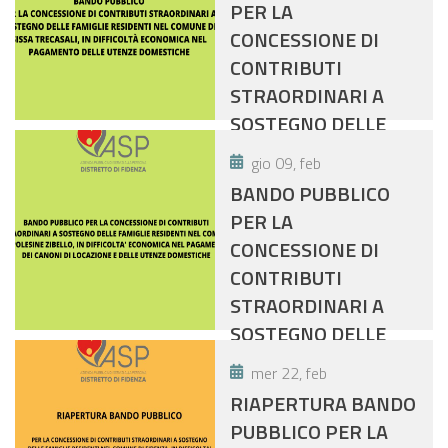
PER LA
CONCESSIONE DI
CONTRIBUTI
STRAORDINARI A
SOSTEGNO DELLE
FAMIGLIE RESIDENTI
gio 09, feb
NEL COMUNE DI
BANDO PUBBLICO
SISSA TRECASALI, IN
PER LA
DIFFICOLTÀ
CONCESSIONE DI
ECONOMICA NEL
CONTRIBUTI
PAGAMENTO DELLE
STRAORDINARI A
UTENZE
SOSTEGNO DELLE
DOMESTICHE
FAMIGLIE RESIDENTI
mer 22, feb
NEL COMUNE DI
RIAPERTURA BANDO
POLESINE ZIBELLO,
PUBBLICO PER LA
IN DIFFICOLTA'