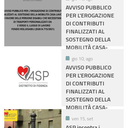
AVVISO PUBBLICO
PER L'EROGAZIONE
DI CONTRIBUTI
FINALIZZATI AL
SOSTEGNO DELLA
MOBILITÀ CASA-
LAVORO IN FAVORE
gio 10, ago
DELLE PERSONE
AVVISO PUBBLICO
DISABILI CHE
PER L'EROGAZIONE
NECESSITANO DI
DI CONTRIBUTI
TRASPORTI
FINALIZZATI AL
PERSONALIZZATI DA
SOSTEGNO DELLA
E VERSO IL LUOGO DI
MOBILITÀ CASA-
LAVORO- PIANO
LAVORO IN FAVORE
DELLE ATTIVITA'
ven 15, set
DELLE PERSONE
FINANZIATE COL
ASP incontra i