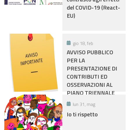
del COVID-19 (React-
EU)
gio 18, feb
AVVISO PUBBLICO
PER LA
PRESENTAZIONE DI
CONTRIBUTI ED
OSSERVAZIONI AL
PIANO TRIENNALE
DI PREVENZIONE
lun 31, mag
DELLA CORRUZIONE
Io ti rispetto
DELL’ASP
“DISTRETTO DI