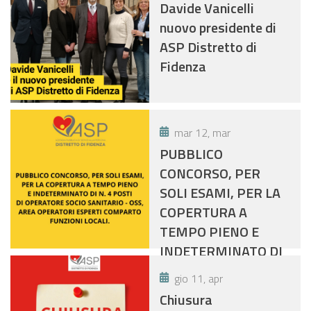
Davide Vanicelli
nuovo presidente di
ASP Distretto di
Fidenza
mar 12, mar
PUBBLICO
CONCORSO, PER
SOLI ESAMI, PER LA
COPERTURA A
TEMPO PIENO E
INDETERMINATO DI
N. 4 POSTI- OSS
gio 11, apr
Chiusura