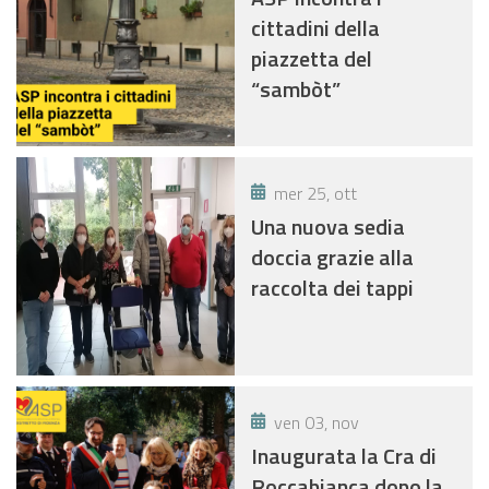
DISABILI - PIANO
FONDO REGIONALE
cittadini della
DELLE ATTIVITÀ
DISABILI 2021
piazzetta del
FINANZIATE CON IL
(DGR.N.715/2021)
“sambòt”
FONDO REGIONALE
DISABILI ANNO 2022
mer 25, ott
Una nuova sedia
doccia grazie alla
raccolta dei tappi
ven 03, nov
Inaugurata la Cra di
Roccabianca dopo la