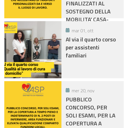
FINALIZZATI AL
SOSTEGNO DELLA
MOBILITA' CASA-
LAVORO IN FAVORE
mar 01, ott
DELLE PERSONE CON
Al via il quarto corso
DISABILTA' CHE
per assistenti
NECESSITANO DI
familiari
TRASPORTI
PERSONALIZZATI DA
E VERSO IL LUOGO DI
LAVORO.
mer 20, nov
PUBBLICO
CONCORSO, PER
SOLI ESAMI, PER LA
COPERTURA A