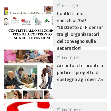
mar 10, dic
Conflitti allo
specchio: ASP
“Distretto di Fidenza”
tra gli organizzatori
del convegno sulle
separazioni
conflittuali
lun 10, feb
Accanto a te: pronto a
partire il progetto di
sostegno agli over 75
lun 30, mar