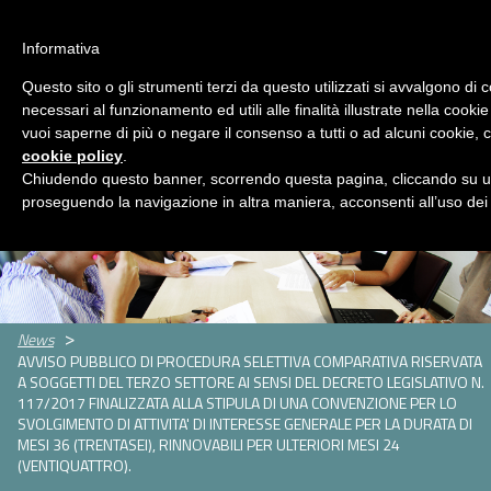
ASP Distretto di Fidenza
Area Riservata
HOME
Informativa
CHI
Questo sito o gli strumenti terzi da questo utilizzati si avvalgono di 
MENU
SIAMO
necessari al funzionamento ed utili alle finalità illustrate nella cookie
vuoi saperne di più o negare il consenso a tutti o ad alcuni cookie, c
SERVIZI
cookie policy
.
Servizi
Rassegna Stampa
Contatti
Chiudendo questo banner, scorrendo questa pagina, cliccando su un
Servizio
Centro
Strutture
Sportello
proseguendo la navigazione in altra maniera, acconsenti all’uso dei
Sociale
per
per
assistenti
CONCORSI
le
anziani
famigliari
E
famiglie
GARE
Concorsi
Concorsi
e
e
AMMINISTRAZIONE
News
AVVISO PUBBLICO DI PROCEDURA SELETTIVA COMPARATIVA RISERVATA
gare
gare
TRASPARENTE
A SOGGETTI DEL TERZO SETTORE AI SENSI DEL DECRETO LEGISLATIVO N.
attivi
espletati
117/2017 FINALIZZATA ALLA STIPULA DI UNA CONVENZIONE PER LO
PNRR
SVOLGIMENTO DI ATTIVITA' DI INTERESSE GENERALE PER LA DURATA DI
MESI 36 (TRENTASEI), RINNOVABILI PER ULTERIORI MESI 24
Cos'è
Progetti
Allegati
(VENTIQUATTRO).
il
PNRR
NEWS