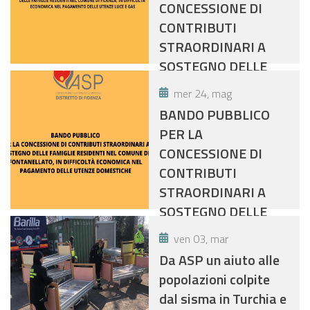
CONCESSIONE DI
ECONOMICA NEL
CONTRIBUTI
PAGAMENTO DEI
STRAORDINARI A
CANONI DI
SOSTEGNO DELLE
LOCAZIONE E DELLE
FAMIGLIE RESIDENTI
UTENZE
mer 24, mag
NEL COMUNE DI
DOMESTICHE
BANDO PUBBLICO
FIDENZA, IN
PER LA
DIFFICOLTA'
CONCESSIONE DI
ECONOMICA NEL
CONTRIBUTI
PAGAMENTO DELLE
STRAORDINARI A
UTENZE LUCE E GAS
SOSTEGNO DELLE
FAMIGLIE RESIDENTI
ven 03, mar
NEL COMUNE DI
Da ASP un aiuto alle
FONTANELLATO, IN
popolazioni colpite
DIFFICOLTÀ
dal sisma in Turchia e
ECONOMICA NEL